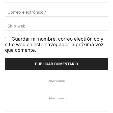
Co
el
Si
w
Guardar mi nombre, correo electrónico y
sitio web en este navegador la próxima vez
que comente.
- Advertisment -
- Advertisment -