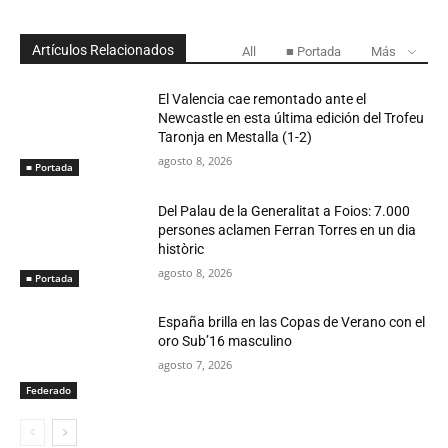
Artículos Relacionados
All
■ Portada
Más
El Valencia cae remontado ante el
Newcastle en esta última edición del Trofeu
Taronja en Mestalla (1-2)
agosto 8, 2026
■ Portada
Del Palau de la Generalitat a Foios: 7.000
persones aclamen Ferran Torres en un dia
històric
agosto 8, 2026
■ Portada
España brilla en las Copas de Verano con el
oro Sub’16 masculino
agosto 7, 2026
Federado