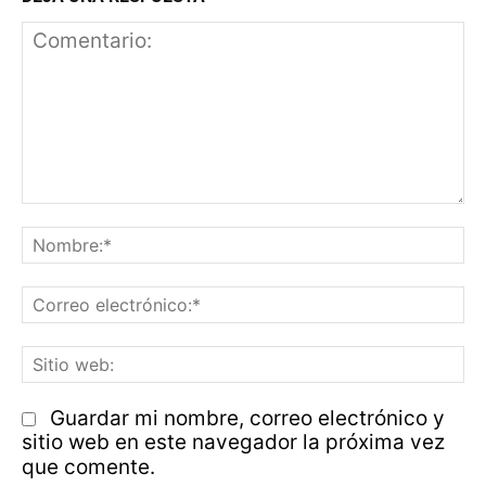
Comentario:
N
Co
el
Si
w
Guardar mi nombre, correo electrónico y
sitio web en este navegador la próxima vez
que comente.