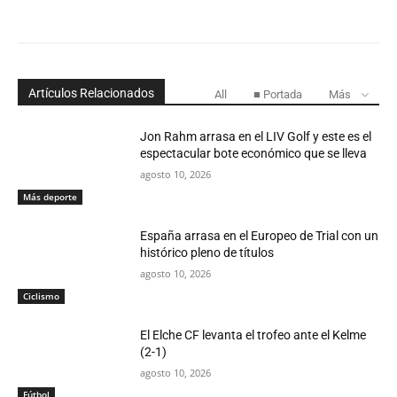
Artículos Relacionados
All
■ Portada
Más
Jon Rahm arrasa en el LIV Golf y este es el
espectacular bote económico que se lleva
agosto 10, 2026
Más deporte
España arrasa en el Europeo de Trial con un
histórico pleno de títulos
agosto 10, 2026
Ciclismo
El Elche CF levanta el trofeo ante el Kelme
(2-1)
agosto 10, 2026
Fútbol