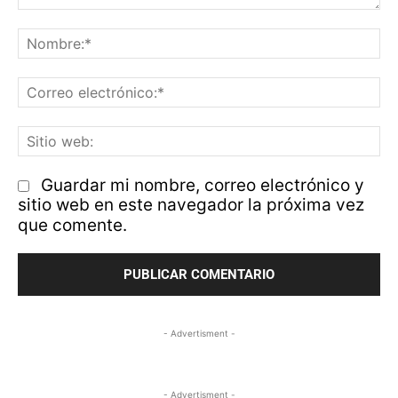
Comentario:
N
Co
el
Si
w
Guardar mi nombre, correo electrónico y
sitio web en este navegador la próxima vez
que comente.
- Advertisment -
- Advertisment -