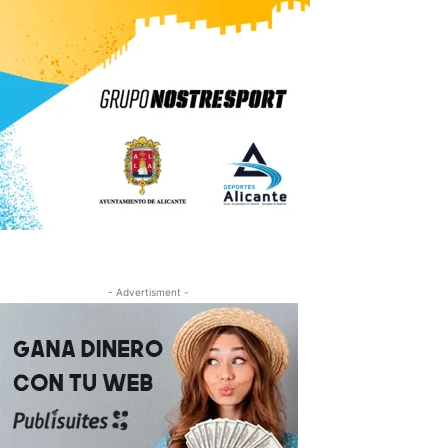
- Advertisment -