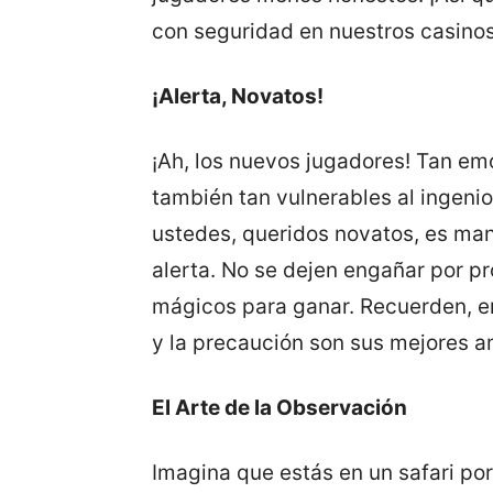
con seguridad en nuestros casinos
¡Alerta, Novatos!
¡Ah, los nuevos jugadores! Tan em
también tan vulnerables al ingeni
ustedes, queridos novatos, es mant
alerta. No se dejen engañar por p
mágicos para ganar. Recuerden, en
y la precaución son sus mejores a
El Arte de la Observación
Imagina que estás en un safari por 