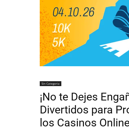
Sin Categoria
¡No te Dejes Enga
Divertidos para Pr
los Casinos Onlin