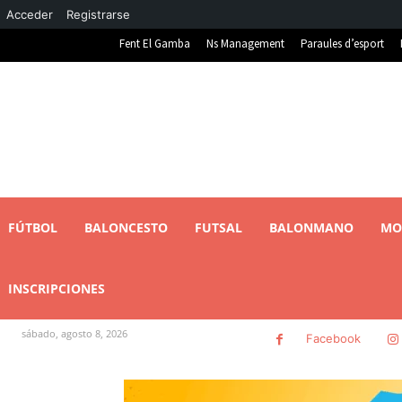
Acceder
Registrarse
Fent El Gamba
Ns Management
Paraules d’esport
FÚTBOL
BALONCESTO
FUTSAL
BALONMANO
MO
INSCRIPCIONES
sábado, agosto 8, 2026
Facebook