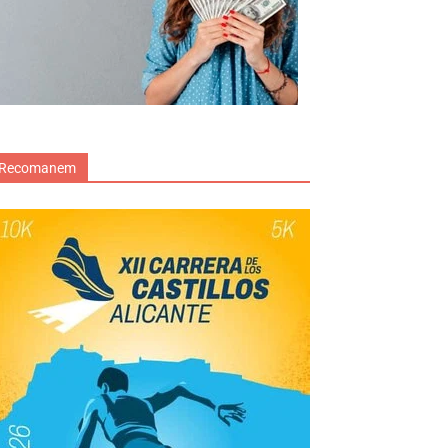
Recomanem