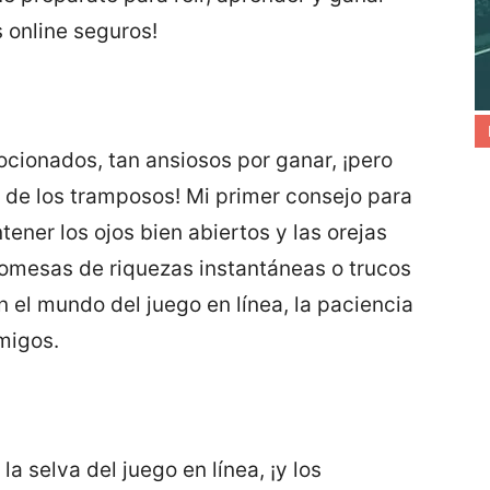
 online seguros!
ocionados, tan ansiosos por ganar, ¡pero
o de los tramposos! Mi primer consejo para
ener los ojos bien abiertos y las orejas
romesas de riquezas instantáneas o trucos
 el mundo del juego en línea, la paciencia
migos.
la selva del juego en línea, ¡y los