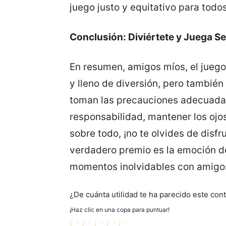
juego justo y equitativo para todos
Conclusión: Diviértete y Juega S
En resumen, amigos míos, el jueg
y lleno de diversión, pero también
toman las precauciones adecuada
responsabilidad, mantener los ojos 
sobre todo, ¡no te olvides de disfrut
verdadero premio es la emoción de
momentos inolvidables con amigo
¿De cuánta utilidad te ha parecido este con
¡Haz clic en una copa para puntuar!