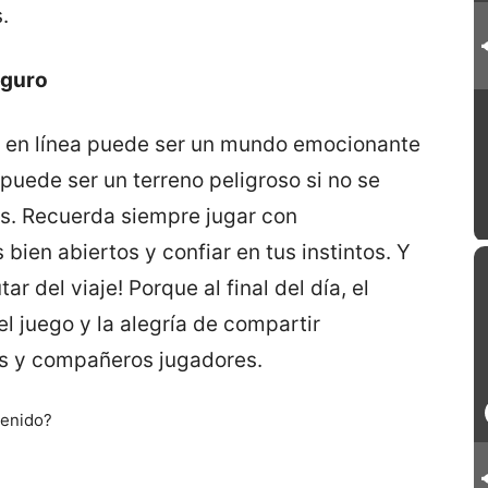
.
eguro
o en línea puede ser un mundo emocionante
 puede ser un terreno peligroso si no se
s. Recuerda siempre jugar con
bien abiertos y confiar en tus instintos. Y
ar del viaje! Porque al final del día, el
l juego y la alegría de compartir
s y compañeros jugadores.
tenido?