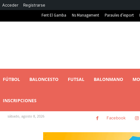
Acceder
Registrarse
Fent El Gamba
Ns Management
Paraules d’esport
FÚTBOL
BALONCESTO
FUTSAL
BALONMANO
MO
INSCRIPCIONES
sábado, agosto 8, 2026
Facebook