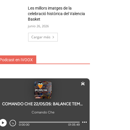
Les millors imatges de la
celebració històrica del Valencia
Basket
junio 26, 2026
Cargar más
Podcast en IVOOX