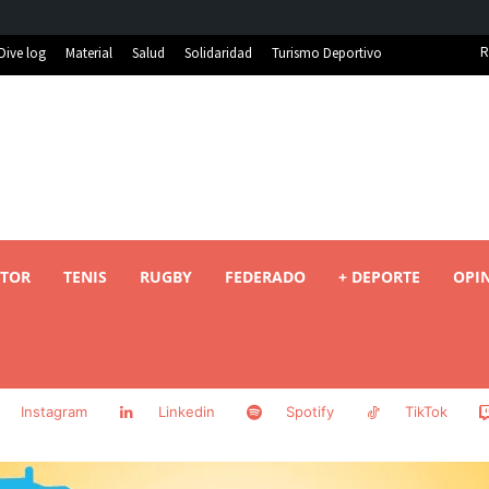
R
Dive log
Material
Salud
Solidaridad
Turismo Deportivo
TOR
TENIS
RUGBY
FEDERADO
+ DEPORTE
OPI
Instagram
Linkedin
Spotify
TikTok