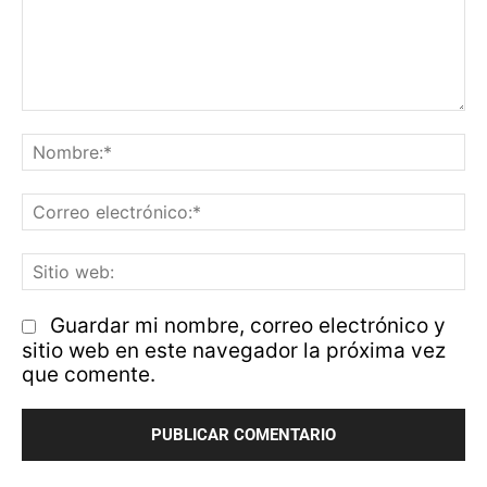
Comentario:
N
Co
el
Si
w
Guardar mi nombre, correo electrónico y
sitio web en este navegador la próxima vez
que comente.