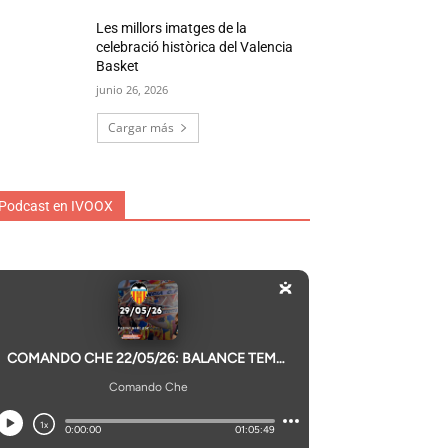
Les millors imatges de la
celebració històrica del Valencia
Basket
junio 26, 2026
Cargar más
Podcast en IVOOX