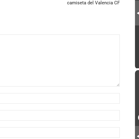
camiseta del Valencia CF
Nombr
Correo
electró
Sitio
web: