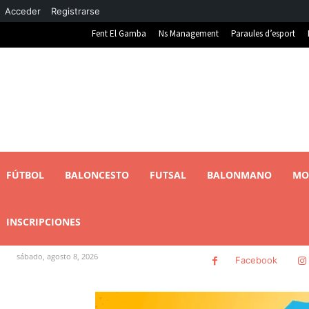
Acceder
Registrarse
Fent El Gamba
Ns Management
Paraules d’esport
FÚTBOL
BALONCESTO
FUTSAL
BALONMANO
MO
INSCRIPCIONES
sábado, agosto 8, 2026
Facebook