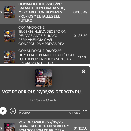
e:*
nico:*