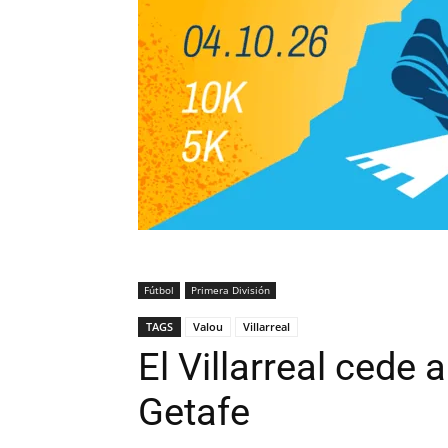
Fútbol
Primera División
TAGS
Valou
Villarreal
El Villarreal cede 
Getafe