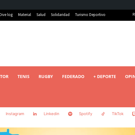
R
Dive log
Material
Salud
Solidaridad
Turismo Deportivo
TOR
TENIS
RUGBY
FEDERADO
+ DEPORTE
OPI
Instagram
Linkedin
Spotify
TikTok