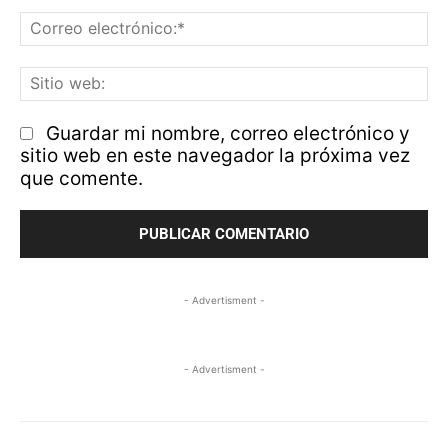
Co
el
Si
w
Guardar mi nombre, correo electrónico y
sitio web en este navegador la próxima vez
que comente.
- Advertisment -
- Advertisment -