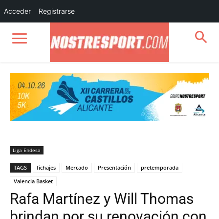
Acceder
Registrarse
Liga Endesa
TAGS
fichajes
Mercado
Presentación
pretemporada
Valencia Basket
Rafa Martínez y Will Thomas
brindan por su renovación con