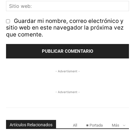
Si
w
Guardar mi nombre, correo electrónico y
sitio web en este navegador la próxima vez
que comente.
- Advertisment -
- Advertisment -
Artículos Relacionados
All
■ Portada
Más