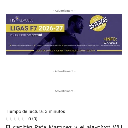
- Advertisment -
- Advertisment -
- Advertisment -
Tiempo de lectura:
3
minutos
0
(
0
)
El capitán Rafa Martínez y el ala-pívot Will