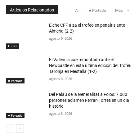
Artículos Relacionados
All
■ Portada
Más
Elche CFF alza el trofeo en penaltis ante
Almería (2-2)
agosto 9, 2026
Fútbol
El Valencia cae remontado ante el
Newcastle en esta última edición del Trofeu
Taronja en Mestalla (1-2)
agosto 8, 2026
■ Portada
Del Palau de la Generalitat a Foios: 7.000
persones aclamen Ferran Torres en un dia
històric
agosto 8, 2026
■ Portada