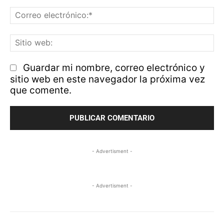
Co
el
Si
w
Guardar mi nombre, correo electrónico y
sitio web en este navegador la próxima vez
que comente.
- Advertisment -
- Advertisment -