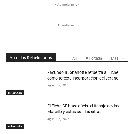
- Advertisment -
- Advertisment -
Artículos Relacionados
All
■ Portada
Más
Facundo Buonanotte refuerza al Elche
como tercera incorporación del verano
agosto 8, 2026
■ Portada
El Elche CF hace oficial el fichaje de Javi
Morcillo y estas son las cifras
agosto 6, 2026
■ Portada