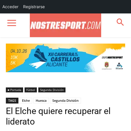
Acceder
Registrarse
■ Portada
Fútbol
Segunda División
TAGS
Elche
Huesca
Segunda División
El Elche quiere recuperar el
liderato