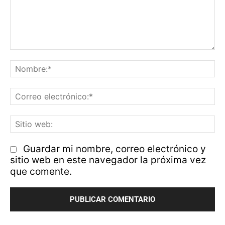
Comentario:
N
Co
el
Si
w
Guardar mi nombre, correo electrónico y
sitio web en este navegador la próxima vez
que comente.