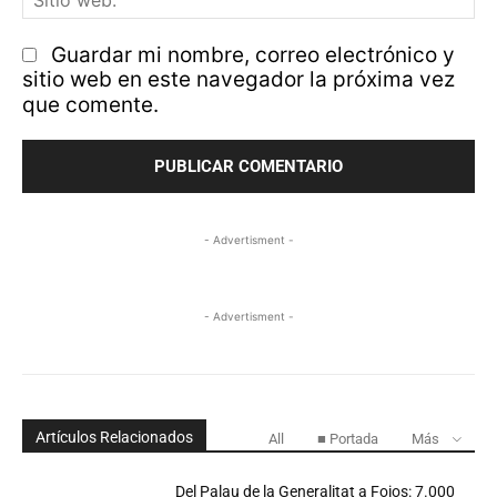
w
Guardar mi nombre, correo electrónico y
sitio web en este navegador la próxima vez
que comente.
- Advertisment -
- Advertisment -
Artículos Relacionados
All
■ Portada
Más
Del Palau de la Generalitat a Foios: 7.000