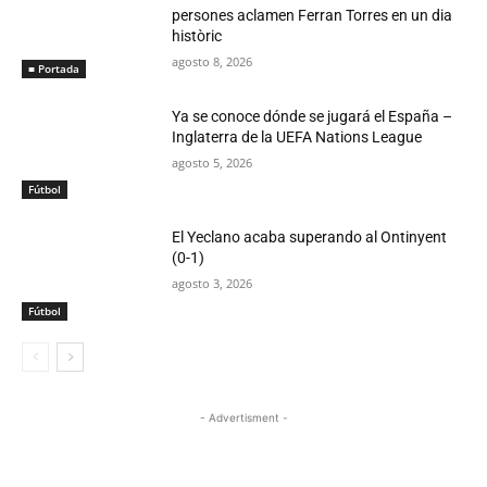
persones aclamen Ferran Torres en un dia
històric
agosto 8, 2026
■ Portada
Ya se conoce dónde se jugará el España –
Inglaterra de la UEFA Nations League
agosto 5, 2026
Fútbol
El Yeclano acaba superando al Ontinyent
(0-1)
agosto 3, 2026
Fútbol
- Advertisment -