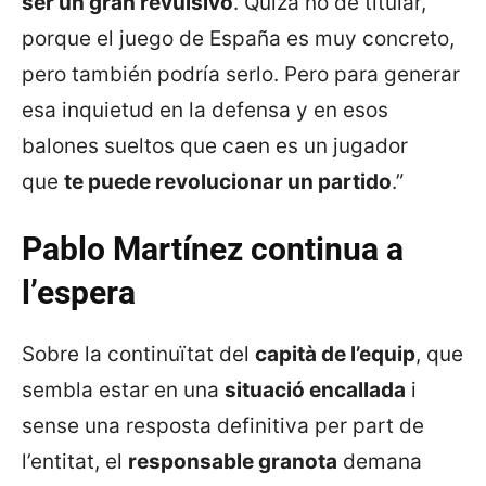
ser un gran revulsivo
. Quizá no de titular,
porque el juego de España es muy concreto,
pero también podría serlo. Pero para generar
esa inquietud en la defensa y en esos
balones sueltos que caen es un jugador
que
te puede revolucionar un partido
.”
Pablo Martínez continua a
l’espera
Sobre la continuïtat del
capità de l’equip
, que
sembla estar en una
situació encallada
i
sense una resposta definitiva per part de
l’entitat, el
responsable granota
demana