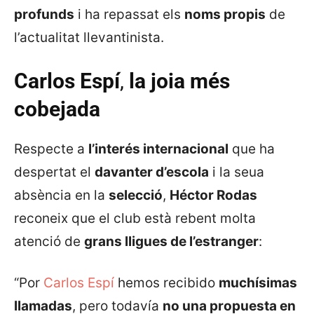
profunds
i ha repassat els
noms propis
de
l’actualitat llevantinista.
Carlos Espí
,
la joia més
cobejada
Respecte a
l’interés internacional
que ha
despertat el
davanter d’escola
i la seua
absència en la
selecció
,
Héctor Rodas
reconeix que el club està rebent molta
atenció de
grans lligues de l’estranger
:
“Por
Carlos Espí
hemos recibido
muchísimas
llamadas
, pero todavía
no una propuesta en