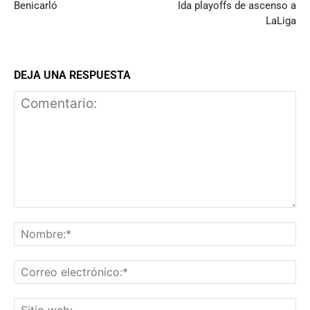
Benicarló
Ida playoffs de ascenso a
LaLiga
DEJA UNA RESPUESTA
Comentario:
N
Co
el
Si