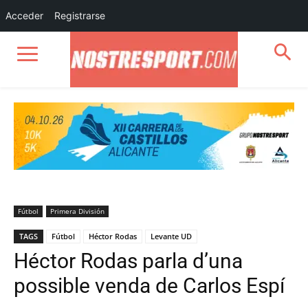
Acceder
Registrarse
Fútbol
Primera División
TAGS
Fútbol
Héctor Rodas
Levante UD
Héctor Rodas parla d’una
possible venda de Carlos Espí