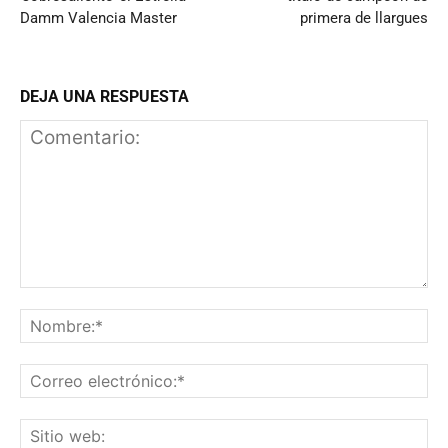
Damm Valencia Master
primera de llargues
DEJA UNA RESPUESTA
Comentario:
N
Co
el
Si