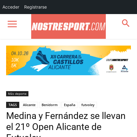
Acceder
Registrarse
Más deporte
TAGS
Alicante
Benidorm
España
futvoley
Medina y Fernández se llevan
el 21º Open Alicante de