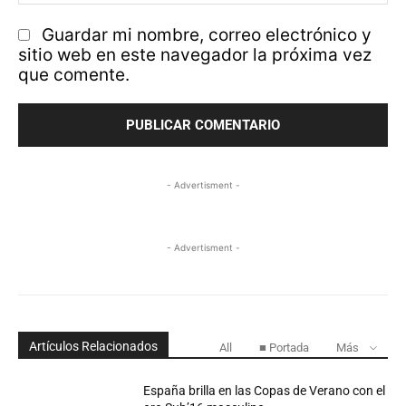
w
Guardar mi nombre, correo electrónico y
sitio web en este navegador la próxima vez
que comente.
- Advertisment -
- Advertisment -
Artículos Relacionados
All
■ Portada
Más
España brilla en las Copas de Verano con el