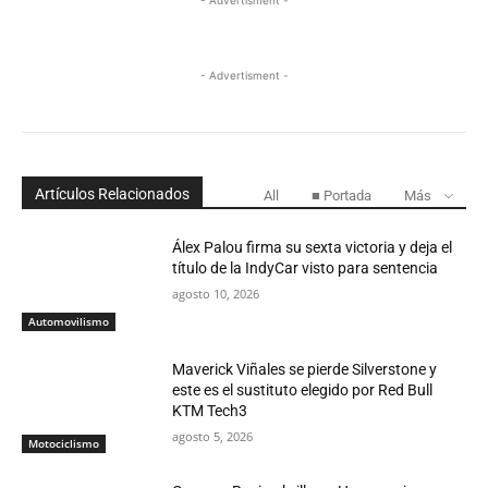
- Advertisment -
- Advertisment -
Artículos Relacionados
All
■ Portada
Más
Álex Palou firma su sexta victoria y deja el
título de la IndyCar visto para sentencia
agosto 10, 2026
Automovilismo
Maverick Viñales se pierde Silverstone y
este es el sustituto elegido por Red Bull
KTM Tech3
agosto 5, 2026
Motociclismo