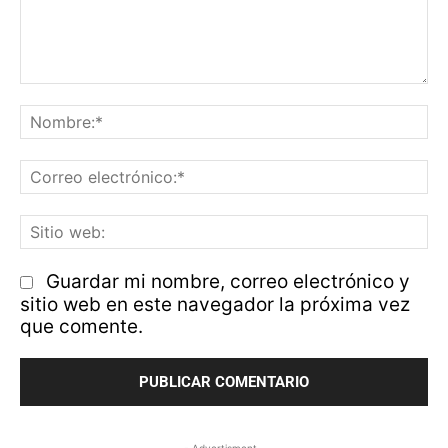
Comentario:
N
Co
el
Si
w
Guardar mi nombre, correo electrónico y
sitio web en este navegador la próxima vez
que comente.