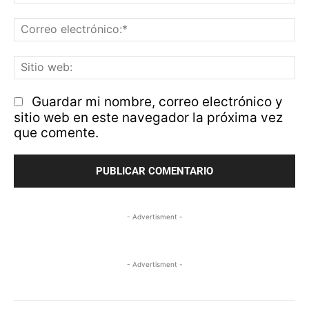
Co
el
Si
w
Guardar mi nombre, correo electrónico y
sitio web en este navegador la próxima vez
que comente.
- Advertisment -
- Advertisment -