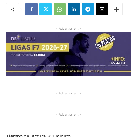
- Advertisment -
- Advertisment -
- Advertisment -
Tiempo de lectura:
< 1
minuto